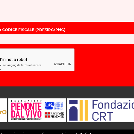
 CODICE FISCALE (PDF/JPG/PNG)