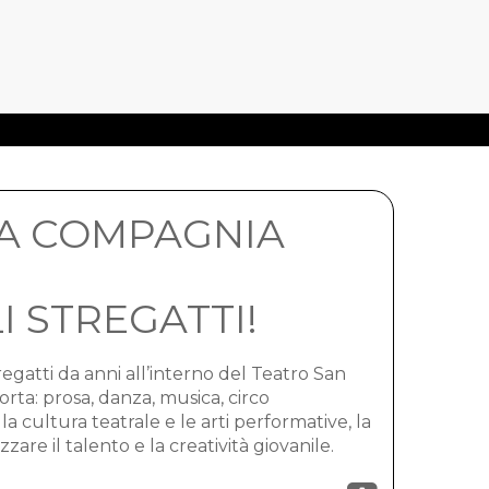
LA COMPAGNIA
I STREGATTI!
gatti da anni all’interno del Teatro San
orta: prosa, danza, musica, circo
 cultura teatrale e le arti performative, la
zzare il talento e la creatività giovanile.