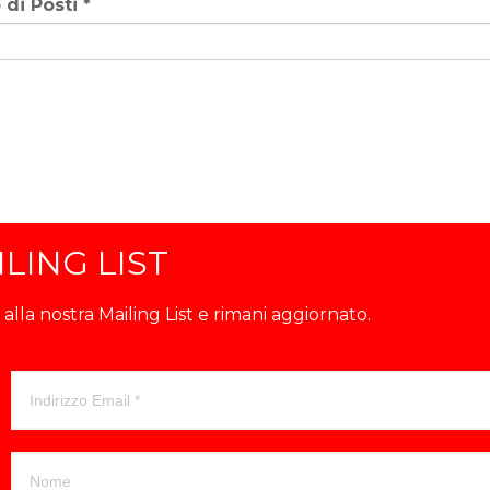
di Posti
*
LING LIST
ti alla nostra Mailing List e rimani aggiornato.