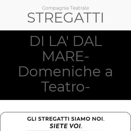
Compagnia Teatrale
STREGATTI
DI LA' DAL
MARE-
Domeniche a
Teatro-