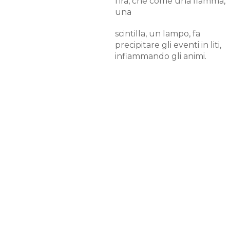
l'ira, che come una fiamma,
una
scintilla, un lampo, fa
precipitare gli eventi in liti,
infiammando gli animi.