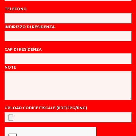
TELEFONO
INDIRIZZO DI RESIDENZA
CAP DI RESIDENZA
NOTE
UPLOAD CODICE FISCALE (PDF/JPG/PNG)