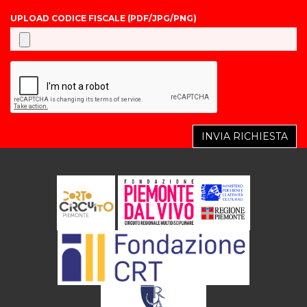
UPLOAD CODICE FISCALE (PDF/JPG/PNG)
INVIA RICHIESTA