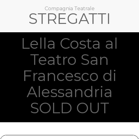
Compagnia Teatrale
STREGATTI
Lella Costa al
Teatro San
Francesco di
Alessandria
SOLD OUT