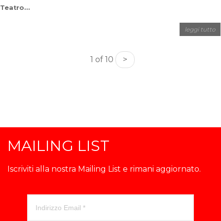
Teatro...
leggi tutto
1 of 10
>
MAILING LIST
Iscriviti alla nostra Mailing List e rimani aggiornato.