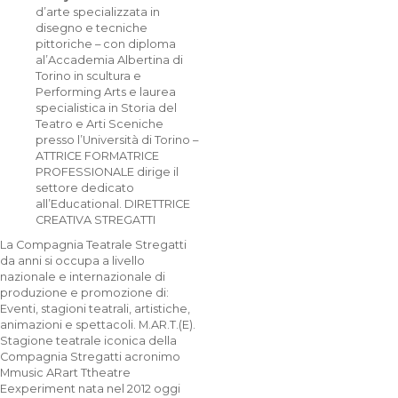
d’arte specializzata in
disegno e tecniche
pittoriche – con diploma
al’Accademia Albertina di
Torino in scultura e
Performing Arts e laurea
specialistica in Storia del
Teatro e Arti Sceniche
presso l’Università di Torino –
ATTRICE FORMATRICE
PROFESSIONALE dirige il
settore dedicato
all’Educational. DIRETTRICE
CREATIVA STREGATTI
La Compagnia Teatrale Stregatti
da anni si occupa a livello
nazionale e internazionale di
produzione e promozione di:
Eventi, stagioni teatrali, artistiche,
animazioni e spettacoli. M.AR.T.(E).
Stagione teatrale iconica della
Compagnia Stregatti acronimo
Mmusic ARart Ttheatre
Eexperiment nata nel 2012 oggi