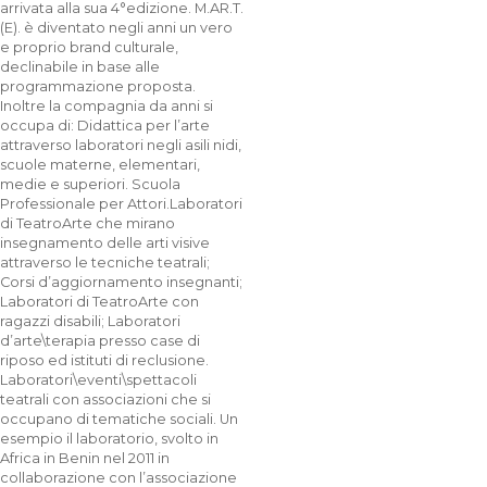
arrivata alla sua 4°edizione. M.AR.T.
(E). è diventato negli anni un vero
e proprio brand culturale,
declinabile in base alle
programmazione proposta.
Inoltre la compagnia da anni si
occupa di: Didattica per l’arte
attraverso laboratori negli asili nidi,
scuole materne, elementari,
medie e superiori. Scuola
Professionale per Attori.Laboratori
di TeatroArte che mirano
insegnamento delle arti visive
attraverso le tecniche teatrali;
Corsi d’aggiornamento insegnanti;
Laboratori di TeatroArte con
ragazzi disabili; Laboratori
d’arte\terapia presso case di
riposo ed istituti di reclusione.
Laboratori\eventi\spettacoli
teatrali con associazioni che si
occupano di tematiche sociali. Un
esempio il laboratorio, svolto in
Africa in Benin nel 2011 in
collaborazione con l’associazione