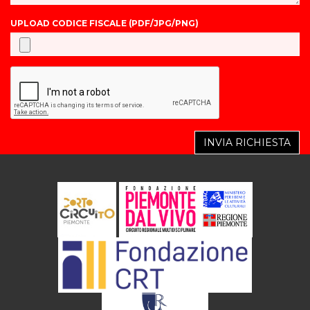
UPLOAD CODICE FISCALE (PDF/JPG/PNG)
INVIA RICHIESTA