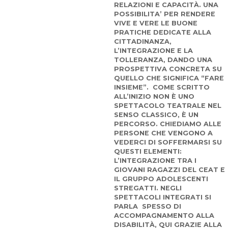
RELAZIONI E CAPACITÀ. UNA
POSSIBILITA’ PER RENDERE
VIVE E VERE LE BUONE
PRATICHE DEDICATE ALLA
CITTADINANZA,
L’INTEGRAZIONE E LA
TOLLERANZA, DANDO UNA
PROSPETTIVA CONCRETA SU
QUELLO CHE SIGNIFICA “FARE
INSIEME”. COME SCRITTO
ALL’INIZIO NON È UNO
SPETTACOLO TEATRALE NEL
SENSO CLASSICO, È UN
PERCORSO. CHIEDIAMO ALLE
PERSONE CHE VENGONO A
VEDERCI DI SOFFERMARSI SU
QUESTI ELEMENTI:
L’INTEGRAZIONE TRA I
GIOVANI RAGAZZI DEL CEAT E
IL GRUPPO ADOLESCENTI
STREGATTI. NEGLI
SPETTACOLI INTEGRATI SI
PARLA SPESSO DI
ACCOMPAGNAMENTO ALLA
DISABILITÀ, QUI GRAZIE ALLA