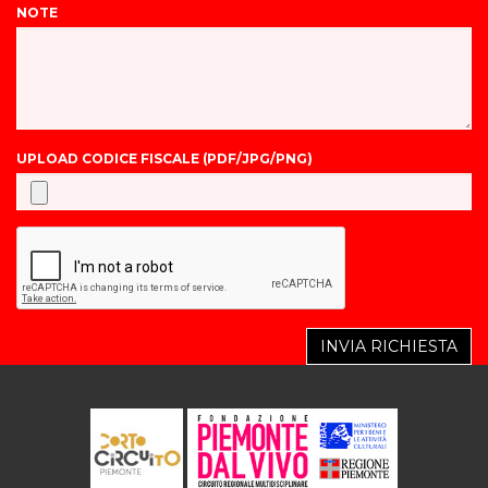
NOTE
UPLOAD CODICE FISCALE (PDF/JPG/PNG)
INVIA RICHIESTA