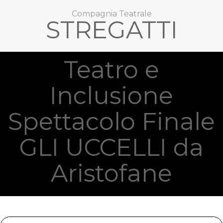
Compagnia Teatrale
STREGATTI
Teatro e
Inclusione
Spettacolo Finale
GLI UCCELLI da
Aristofane