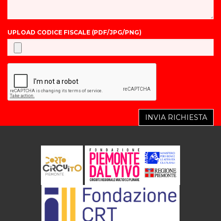
UPLOAD CODICE FISCALE (PDF/JPG/PNG)
INVIA RICHIESTA